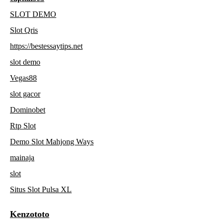
SLOT DEMO
Slot Qris
https://bestessaytips.net
slot demo
Vegas88
slot gacor
Dominobet
Rtp Slot
Demo Slot Mahjong Ways
mainaja
slot
Situs Slot Pulsa XL
Kenzototo