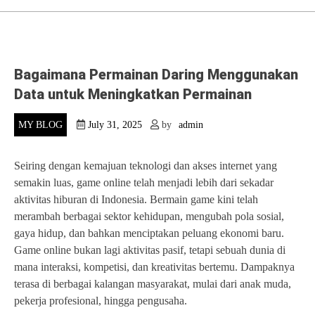
Bagaimana Permainan Daring Menggunakan
Data untuk Meningkatkan Permainan
MY BLOG
July 31, 2025
by
admin
Seiring dengan kemajuan teknologi dan akses internet yang
semakin luas, game online telah menjadi lebih dari sekadar
aktivitas hiburan di Indonesia. Bermain game kini telah
merambah berbagai sektor kehidupan, mengubah pola sosial,
gaya hidup, dan bahkan menciptakan peluang ekonomi baru.
Game online bukan lagi aktivitas pasif, tetapi sebuah dunia di
mana interaksi, kompetisi, dan kreativitas bertemu. Dampaknya
terasa di berbagai kalangan masyarakat, mulai dari anak muda,
pekerja profesional, hingga pengusaha.