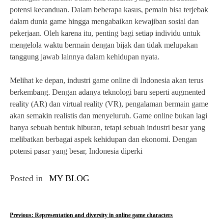
potensi kecanduan. Dalam beberapa kasus, pemain bisa terjebak
dalam dunia game hingga mengabaikan kewajiban sosial dan
pekerjaan. Oleh karena itu, penting bagi setiap individu untuk
mengelola waktu bermain dengan bijak dan tidak melupakan
tanggung jawab lainnya dalam kehidupan nyata.
Melihat ke depan, industri game online di Indonesia akan terus
berkembang. Dengan adanya teknologi baru seperti augmented
reality (AR) dan virtual reality (VR), pengalaman bermain game
akan semakin realistis dan menyeluruh. Game online bukan lagi
hanya sebuah bentuk hiburan, tetapi sebuah industri besar yang
melibatkan berbagai aspek kehidupan dan ekonomi. Dengan
potensi pasar yang besar, Indonesia diperki
Posted in
MY BLOG
P
Previous:
Representation and diversity in online game characters