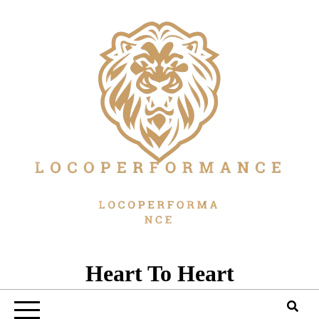
Skip
to
content
Heart To Heart