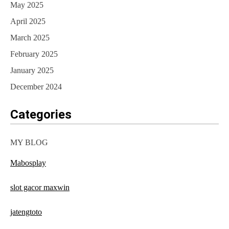
May 2025
April 2025
March 2025
February 2025
January 2025
December 2024
Categories
MY BLOG
Mabosplay
slot gacor maxwin
jatengtoto