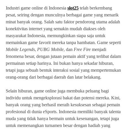
Industri game online di Indonesia
slot25
telah berkembang
pesat, seiring dengan munculnya berbagai game yang menarik
minat banyak orang. Salah satu faktor pendorong utama adalah
konektivitas internet yang semakin mudah diakses oleh
masyarakat Indonesia, memungkinkan siapa saja untuk
memainkan game favorit mereka tanpa hambatan. Game seperti
Mobile Legends
,
PUBG Mobile
, dan
Free Fire
menjadi
fenomena besar, dengan jutaan pemain aktif yang terlibat dalam
permainan setiap harinya. Ini bukan hanya sekadar hiburan,
tetapi juga sebuah bentuk interaksi sosial yang mempertemukan
orang-orang dari berbagai daerah dan latar belakang.
Selain hiburan, game online juga membuka peluang bagi
individu untuk mengeksplorasi bakat dan potensi mereka. Kini,
banyak orang yang berhasil meraih kesuksesan sebagai pemain
profesional di dunia eSports. Indonesia memiliki banyak talenta
muda yang tidak hanya bermain untuk kesenangan, tetapi juga
untuk memenangkan turnamen besar dengan hadiah yang