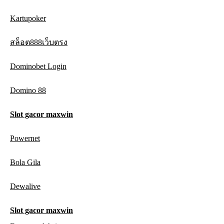
Kartupoker
สล็อต888เว็บตรง
Dominobet Login
Domino 88
Slot gacor maxwin
Powernet
Bola Gila
Dewalive
Slot gacor maxwin