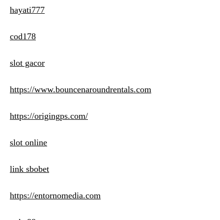
hayati777
cod178
slot gacor
https://www.bouncenaroundrentals.com
https://origingps.com/
slot online
link sbobet
https://entornomedia.com