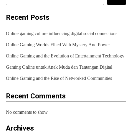
Recent Posts
Online gaming culture influencing digital social connections
Online Gaming Worlds Filled With Mystery And Power
Online Gaming and the Evolution of Entertainment Technology
Gaming Online untuk Anak Muda dan Tantangan Digital
Online Gaming and the Rise of Networked Communities
Recent Comments
No comments to show.
Archives