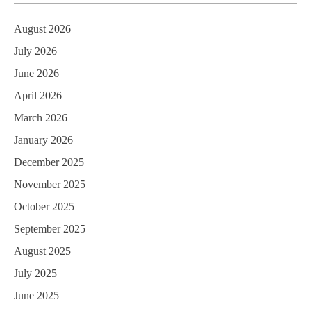
August 2026
July 2026
June 2026
April 2026
March 2026
January 2026
December 2025
November 2025
October 2025
September 2025
August 2025
July 2025
June 2025